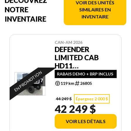
DÉCOUVREZ
VOIR DES UNITÉS
NOTRE
SIMILAIRES EN
INVENTAIRE
INVENTAIRE
CAN-AM 2026
DEFENDER
LIMITED CAB
HD11
DEMONSTRATEUR
EN PROMOTION
RABAIS DEMO + BRP INCLUS
7
119 km
26805
44 249 $
Épargnez 2 000 $
42 249 $
VOIR LES DÉTAILS