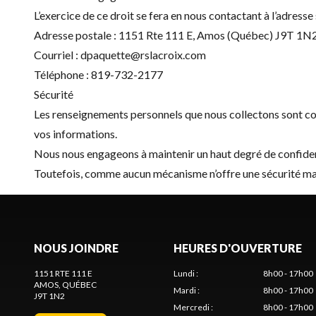
L’exercice de ce droit se fera en nous contactant à l’adresse 
Adresse postale : 1151 Rte 111 E, Amos (Québec) J9T 1N
Courriel :
dpaquette@rslacroix.com
Téléphone :
819-732-2177
Sécurité
Les renseignements personnels que nous collectons sont con
vos informations.
Nous nous engageons à maintenir un haut degré de confidenti
Toutefois, comme aucun mécanisme n’offre une sécurité maxi
NOUS JOINDRE
HEURES D'OUVERTURE
1151 RTE 111 E
Lundi
:
8h00 - 17h00
AMOS
, QUÉBEC
Mardi
:
8h00 - 17h00
J9T 1N2
Mercredi
:
8h00 - 17h00