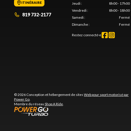
ITINÉRAIRE
Jeudi
:
8h00 - 17h00
Vendredi
:
8h00 - 18h00
819 732-2177
Samedi
:
Fermé
Dimanche
:
Fermé
Restez connecté·e
© 2026 Conception et hébergement de sites
Web pour sport motorisé par
Power Go
.
Membre du réseau
Shop A Ride
.