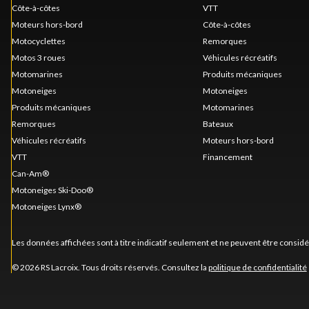
Côte-à-côtes
VTT
Moteurs hors-bord
Côte-à-côtes
Motocyclettes
Remorques
Motos 3 roues
Véhicules récréatifs
Motomarines
Produits mécaniques
Motoneiges
Motoneiges
Produits mécaniques
Motomarines
Remorques
Bateaux
Véhicules récréatifs
Moteurs hors-bord
VTT
Financement
Can-Am®
Motoneiges Ski-Doo®
Motoneiges Lynx®
Les données affichées sont à titre indicatif seulement et ne peuvent être consid
© 2026 RS Lacroix. Tous droits réservés. Consultez la
politique de confidentialité