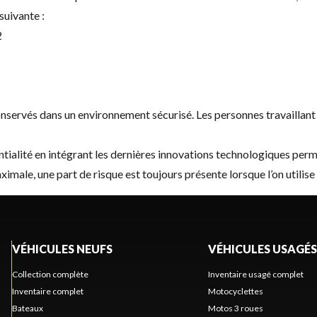
suivante :
2
servés dans un environnement sécurisé. Les personnes travaillant p
alité en intégrant les dernières innovations technologiques permet
male, une part de risque est toujours présente lorsque l’on utilis
VÉHICULES NEUFS
VÉHICULES USAGÉS
Collection complète
Inventaire usagé complet
Inventaire complet
Motocyclettes
Bateaux
Motos 3 roues