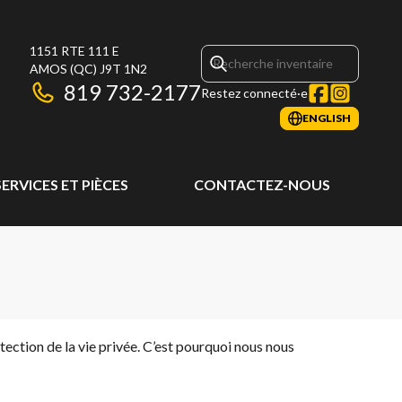
1151 RTE 111 E
AMOS
(QC)
J9T 1N2
819 732-2177
Restez connecté·e
ENGLISH
SERVICES ET PIÈCES
CONTACTEZ-NOUS
ection de la vie privée. C’est pourquoi nous nous