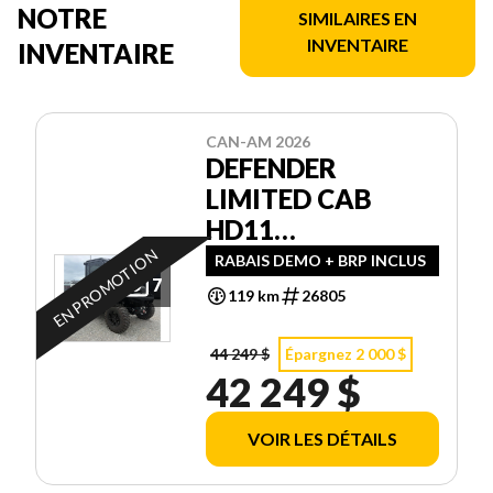
NOTRE
SIMILAIRES EN
INVENTAIRE
INVENTAIRE
CAN-AM 2026
DEFENDER
LIMITED CAB
HD11
DEMONSTRATEUR
EN PROMOTION
RABAIS DEMO + BRP INCLUS
7
119 km
26805
44 249 $
Épargnez 2 000 $
42 249 $
VOIR LES DÉTAILS