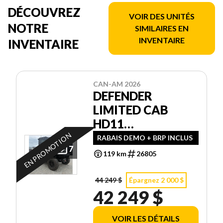
DÉCOUVREZ
VOIR DES UNITÉS
NOTRE
SIMILAIRES EN
INVENTAIRE
INVENTAIRE
CAN-AM 2026
DEFENDER
LIMITED CAB
HD11
DEMONSTRATEUR
EN PROMOTION
RABAIS DEMO + BRP INCLUS
7
119 km
26805
44 249 $
Épargnez 2 000 $
42 249 $
VOIR LES DÉTAILS