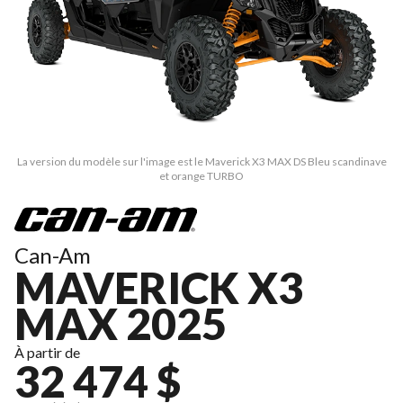
La version du modèle sur l'image est le Maverick X3 MAX DS Bleu scandinave
et orange TURBO
Can-Am
MAVERICK X3
MAX 2025
À partir de
32 474 $