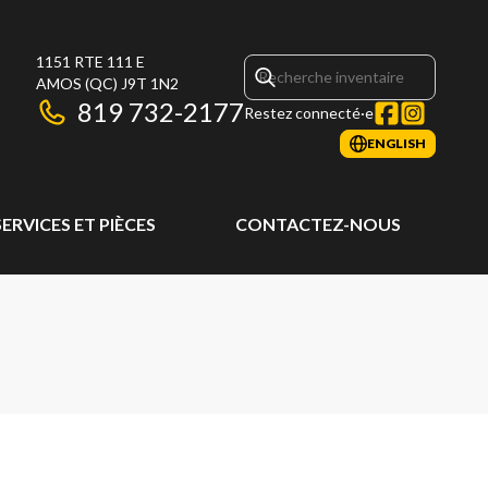
1151 RTE 111 E
AMOS
(QC)
J9T 1N2
819 732-2177
Restez connecté·e
ENGLISH
SERVICES ET PIÈCES
CONTACTEZ-NOUS