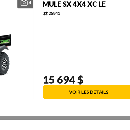
4
MULE SX 4X4 XC LE
25841
15 694 $
VOIR LES DÉTAILS