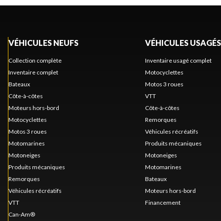
VÉHICULES NEUFS
VÉHICULES USAGÉS
Collection complète
Inventaire usagé complet
Inventaire complet
Motocyclettes
Bateaux
Motos 3 roues
Côte-à-côtes
VTT
Moteurs hors-bord
Côte-à-côtes
Motocyclettes
Remorques
Motos 3 roues
Véhicules récréatifs
Motomarines
Produits mécaniques
Motoneiges
Motoneiges
Produits mécaniques
Motomarines
Remorques
Bateaux
Véhicules récréatifs
Moteurs hors-bord
VTT
Financement
Can-Am®