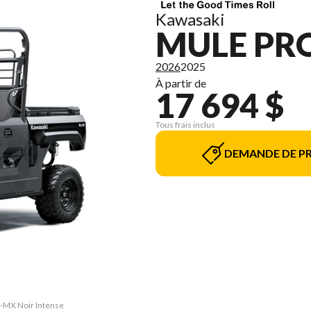
Kawasaki
MULE PR
2026
2025
À partir de
17 694 $
Tous frais inclus
DEMANDE DE PR
O-MX Noir Intense