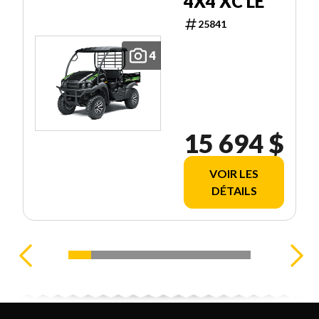
4X4 XC LE
25841
4
15 694 $
VOIR LES
DÉTAILS