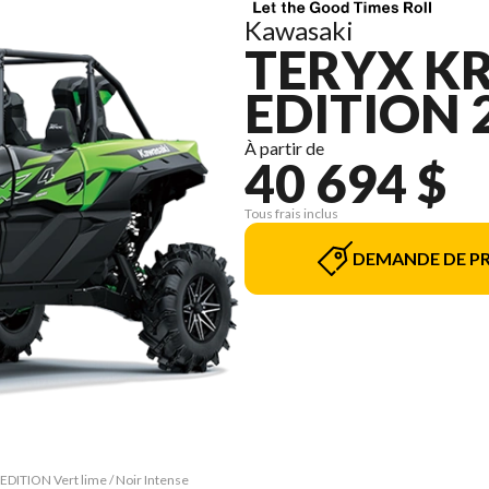
Kawasaki
TERYX KR
EDITION 
À partir de
40 694 $
Tous frais inclus
DEMANDE DE PR
EDITION Vert lime / Noir Intense