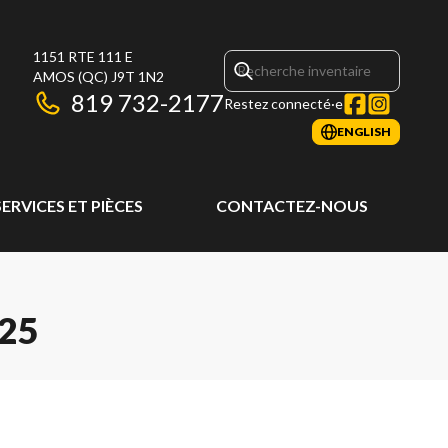
1151 RTE 111 E
AMOS
(QC)
J9T 1N2
819 732-2177
Restez connecté·e
ENGLISH
SERVICES ET PIÈCES
CONTACTEZ-NOUS
25