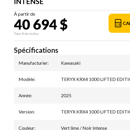
INTENSE
À partir de
40 694 $
CA
Tous frais inclus
Spécifications
Manufacturier
:
Kawasaki
Modèle
:
TERYX KRX4 1000 LIFTED EDIT
Année
:
2025
Version
:
TERYX KRX4 1000 LIFTED EDITION 
Couleur
:
Vert lime / Noir Intense