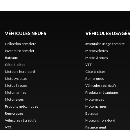
VÉHICULES NEUFS
VÉHICULES USAGÉS
Collection complète
Inventaire usagé complet
Inventaire complet
Motocyclettes
Bateaux
Motos 3 roues
Côte-à-côtes
VTT
Moteurs hors-bord
Côte-à-côtes
Motocyclettes
Remorques
Motos 3 roues
Véhicules récréatifs
Motomarines
Produits mécaniques
Motoneiges
Motoneiges
Produits mécaniques
Motomarines
Remorques
Bateaux
Véhicules récréatifs
Moteurs hors-bord
VTT
Financement