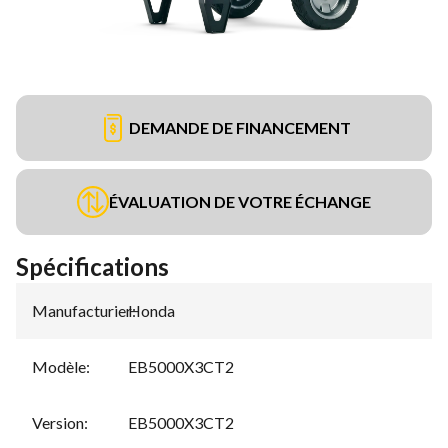
DEMANDE DE FINANCEMENT
ÉVALUATION DE VOTRE ÉCHANGE
Spécifications
Manufacturier
Honda
:
Modèle
:
EB5000X3CT2
Version
:
EB5000X3CT2