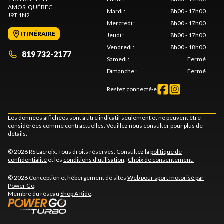
AMOS
, QUÉBEC
Mardi
:
8h00 - 17h00
J9T 1N2
Mercredi
:
8h00 - 17h00
ITINÉRAIRE
Jeudi
:
8h00 - 17h00
Vendredi
:
8h00 - 18h00
819 732-2177
Samedi
:
Fermé
Dimanche
:
Fermé
Restez connecté·e
Les données affichées sont à titre indicatif seulement et ne peuvent être
considérées comme contractuelles. Veuillez nous consulter pour plus de
détails.
© 2026 RS Lacroix. Tous droits réservés. Consultez la
politique de
confidentialité
et les
conditions d'utilisation
.
Choix de consentement.
© 2026 Conception et hébergement de sites
Web pour sport motorisé par
Power Go
.
Membre du réseau
Shop A Ride
.