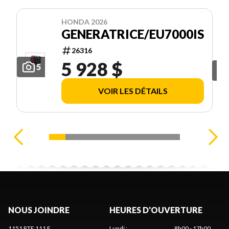
HONDA 2026
GENERATRICE/EU7000IS
26316
5 928 $
5
VOIR LES DÉTAILS
NOUS JOINDRE
HEURES D'OUVERTURE
1151 RTE 111 E
Lundi
:
8h00 - 17h00