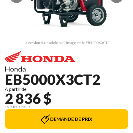
La version du modèle sur l'image est le EB5000X3CT2
Honda
EB5000X3CT2
À partir de
2 836 $
Tous frais inclus
DEMANDE DE PRIX