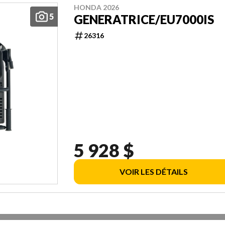
HONDA 2026
5
GENERATRICE/EU7000IS
26316
5 928 $
VOIR LES DÉTAILS