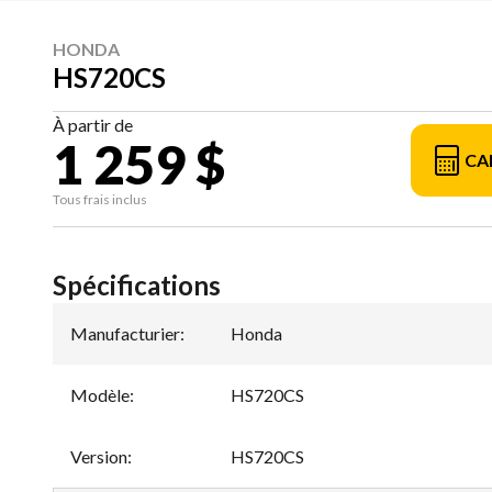
HONDA
HS720CS
À partir de
1 259 $
CA
Tous frais inclus
Spécifications
Manufacturier
:
Honda
Modèle
:
HS720CS
Version
:
HS720CS