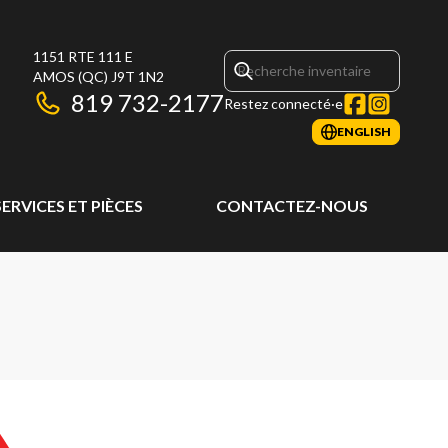
1151 RTE 111 E
AMOS
(QC)
J9T 1N2
819 732-2177
Restez connecté·e
ENGLISH
SERVICES ET PIÈCES
CONTACTEZ-NOUS