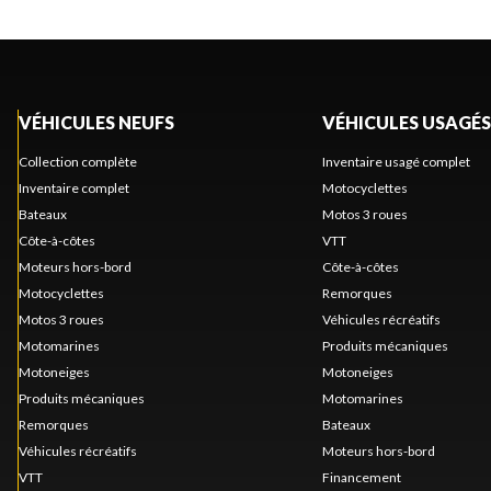
VÉHICULES NEUFS
VÉHICULES USAGÉS
Collection complète
Inventaire usagé complet
Inventaire complet
Motocyclettes
Bateaux
Motos 3 roues
Côte-à-côtes
VTT
Moteurs hors-bord
Côte-à-côtes
Motocyclettes
Remorques
Motos 3 roues
Véhicules récréatifs
Motomarines
Produits mécaniques
Motoneiges
Motoneiges
Produits mécaniques
Motomarines
Remorques
Bateaux
Véhicules récréatifs
Moteurs hors-bord
VTT
Financement