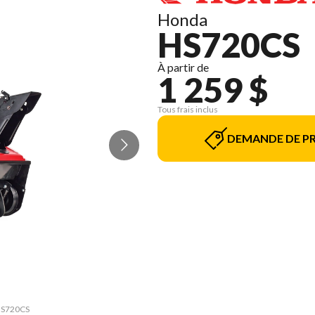
Honda
HS720CS
À partir de
1 259 $
Tous frais inclus
DEMANDE DE PR
 HS720CS
La vers