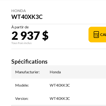
HONDA
WT40XK3C
À partir de
2 937 $
CA
Tous frais inclus
Spécifications
Manufacturier
:
Honda
Modèle
:
WT40XK3C
Version
:
WT40XK3C