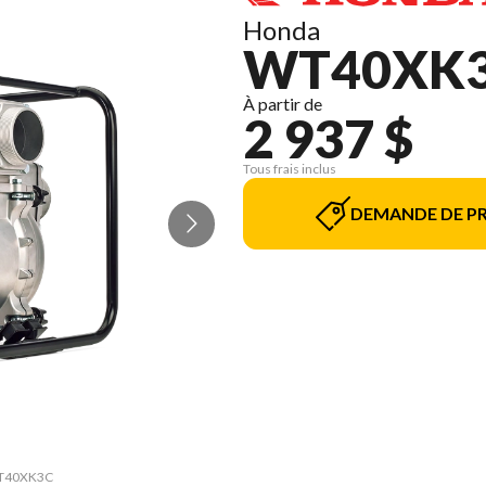
Honda
WT40XK
À partir de
2 937 $
Tous frais inclus
DEMANDE DE PR
 WT40XK3C
La versi