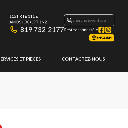
1151 RTE 111 E
AMOS
(QC)
J9T 1N2
819 732-2177
Restez connecté·e
ENGLISH
SERVICES ET PIÈCES
CONTACTEZ-NOUS