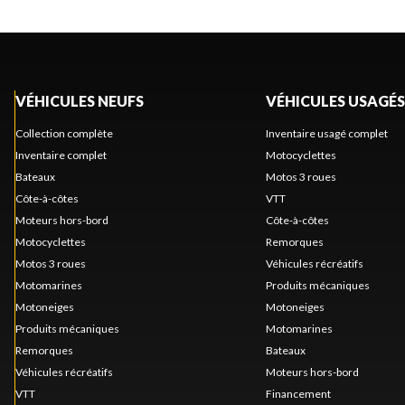
VÉHICULES NEUFS
VÉHICULES USAGÉS
Collection complète
Inventaire usagé complet
Inventaire complet
Motocyclettes
Bateaux
Motos 3 roues
Côte-à-côtes
VTT
Moteurs hors-bord
Côte-à-côtes
Motocyclettes
Remorques
Motos 3 roues
Véhicules récréatifs
Motomarines
Produits mécaniques
Motoneiges
Motoneiges
Produits mécaniques
Motomarines
Remorques
Bateaux
Véhicules récréatifs
Moteurs hors-bord
VTT
Financement