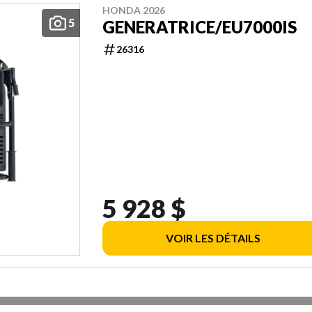
HONDA 2026
5
GENERATRICE/EU7000IS
26316
5 928 $
VOIR LES DÉTAILS