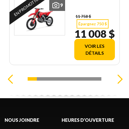
EN PROMOTION
9
11 758 $
Épargnez 750 $
11 008 $
VOIR LES
DÉTAILS
NOUS JOINDRE
HEURES D'OUVERTURE