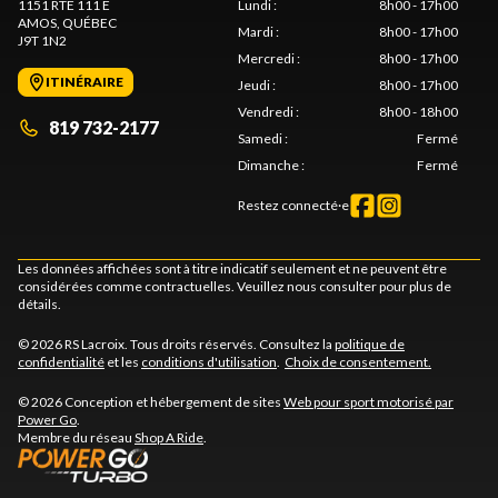
1151 RTE 111 E
Lundi
:
8h00 - 17h00
AMOS
, QUÉBEC
Mardi
:
8h00 - 17h00
J9T 1N2
Mercredi
:
8h00 - 17h00
ITINÉRAIRE
Jeudi
:
8h00 - 17h00
Vendredi
:
8h00 - 18h00
819 732-2177
Samedi
:
Fermé
Dimanche
:
Fermé
Restez connecté·e
Les données affichées sont à titre indicatif seulement et ne peuvent être
considérées comme contractuelles. Veuillez nous consulter pour plus de
détails.
© 2026 RS Lacroix. Tous droits réservés. Consultez la
politique de
confidentialité
et les
conditions d'utilisation
.
Choix de consentement.
© 2026 Conception et hébergement de sites
Web pour sport motorisé par
Power Go
.
Membre du réseau
Shop A Ride
.