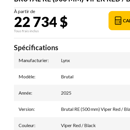
À partir de
22 734 $
CA
Tous frais inclus
Spécifications
Manufacturier
:
Lynx
Modèle
:
Brutal
Année
:
2025
Version
:
Brutal RE (500 mm) Viper Red / B
Couleur
:
Viper Red / Black