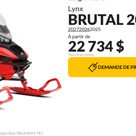
Lynx
BRUTAL 2
2027
2026
2025
À partir de
22 734 $
Tous frais inclus
DEMANDE DE PR
Viper Red / Black 850 E-TEC