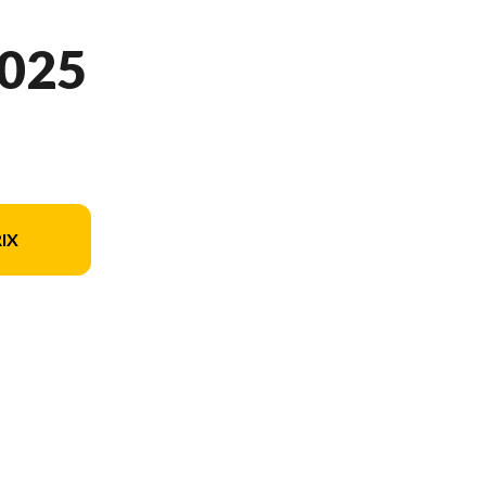
025
IX