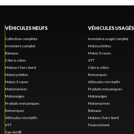
VÉHICULES NEUFS
VÉHICULES USAGÉS
Collection complète
Inventaire usagé complet
Inventaire complet
Motocyclettes
Bateaux
Motos 3 roues
Côte-à-côtes
VTT
Moteurs hors-bord
Côte-à-côtes
Motocyclettes
Remorques
Motos 3 roues
Véhicules récréatifs
Motomarines
Produits mécaniques
Motoneiges
Motoneiges
Produits mécaniques
Motomarines
Remorques
Bateaux
Véhicules récréatifs
Moteurs hors-bord
VTT
Financement
Can-Am®