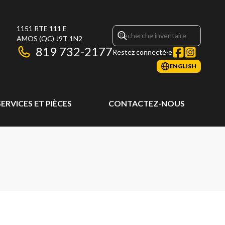
1151 RTE 111 E
AMOS
(QC)
J9T 1N2
819 732-2177
Restez connecté·e
ENGLISH
SERVICES ET PIÈCES
CONTACTEZ-NOUS