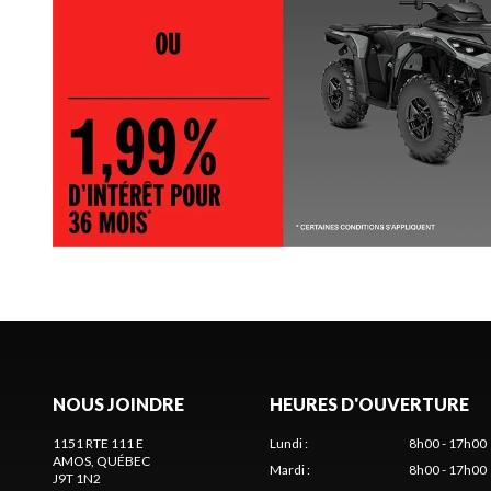
NOUS JOINDRE
HEURES D'OUVERTURE
1151 RTE 111 E
Lundi
:
8h00 - 17h00
AMOS
, QUÉBEC
Mardi
:
8h00 - 17h00
J9T 1N2