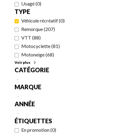
Usagé
(
0
)
TYPE
Véhicule récréatif
(
0
)
Remorque
(
207
)
VTT
(
88
)
Motocyclette
(
81
)
Motoneige
(
68
)
Voir plus
CATÉGORIE
-
MARQUE
-
ANNÉE
-
ÉTIQUETTES
En promotion
(
0
)