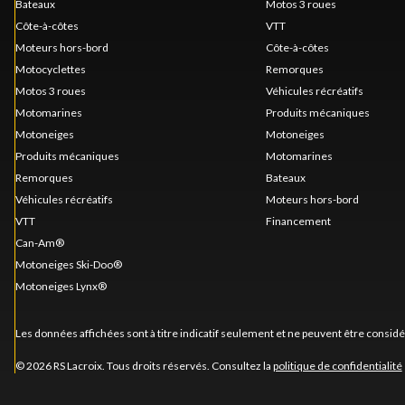
Bateaux
Motos 3 roues
Côte-à-côtes
VTT
Moteurs hors-bord
Côte-à-côtes
Motocyclettes
Remorques
Motos 3 roues
Véhicules récréatifs
Motomarines
Produits mécaniques
Motoneiges
Motoneiges
Produits mécaniques
Motomarines
Remorques
Bateaux
Véhicules récréatifs
Moteurs hors-bord
VTT
Financement
Can-Am®
Motoneiges Ski-Doo®
Motoneiges Lynx®
Les données affichées sont à titre indicatif seulement et ne peuvent être consid
© 2026 RS Lacroix. Tous droits réservés. Consultez la
politique de confidentialité