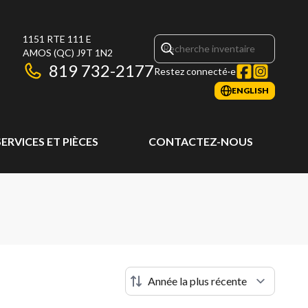
1151 RTE 111 E
AMOS
(QC)
J9T 1N2
819 732-2177
Restez connecté·e
ENGLISH
SERVICES ET PIÈCES
CONTACTEZ-NOUS