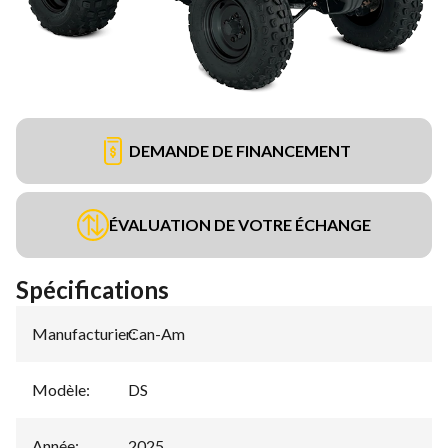
DEMANDE DE FINANCEMENT
ÉVALUATION DE VOTRE ÉCHANGE
Spécifications
Manufacturier
Can-Am
:
Modèle
:
DS
Année
:
2025