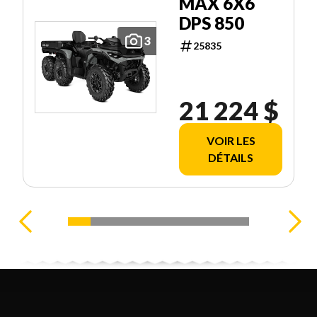
MAX 6X6
DPS 850
3
25835
21 224 $
VOIR LES
DÉTAILS