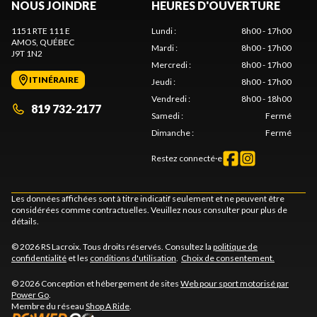
NOUS JOINDRE
HEURES D'OUVERTURE
1151 RTE 111 E
Lundi
:
8h00 - 17h00
AMOS
, QUÉBEC
Mardi
:
8h00 - 17h00
J9T 1N2
Mercredi
:
8h00 - 17h00
ITINÉRAIRE
Jeudi
:
8h00 - 17h00
Vendredi
:
8h00 - 18h00
819 732-2177
Samedi
:
Fermé
Dimanche
:
Fermé
Restez connecté·e
Les données affichées sont à titre indicatif seulement et ne peuvent être
considérées comme contractuelles. Veuillez nous consulter pour plus de
détails.
© 2026 RS Lacroix. Tous droits réservés. Consultez la
politique de
confidentialité
et les
conditions d'utilisation
.
Choix de consentement.
© 2026 Conception et hébergement de sites
Web pour sport motorisé par
Power Go
.
Membre du réseau
Shop A Ride
.