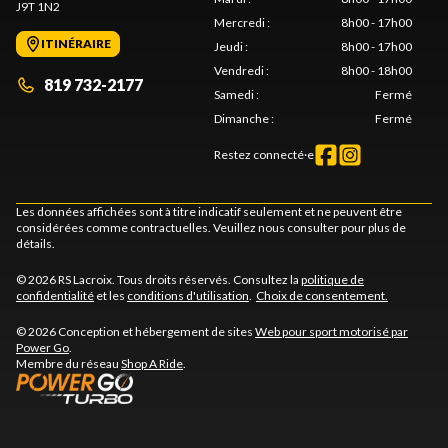
J9T 1N2
Mercredi
:
8h00 - 17h00
ITINÉRAIRE
Jeudi
:
8h00 - 17h00
Vendredi
:
8h00 - 18h00
819 732-2177
Samedi
:
Fermé
Dimanche
:
Fermé
Restez connecté·e
Les données affichées sont à titre indicatif seulement et ne peuvent être
considérées comme contractuelles. Veuillez nous consulter pour plus de
détails.
© 2026 RS Lacroix. Tous droits réservés. Consultez la
politique de
confidentialité
et les
conditions d'utilisation
.
Choix de consentement.
© 2026 Conception et hébergement de sites
Web pour sport motorisé par
Power Go
.
Membre du réseau
Shop A Ride
.