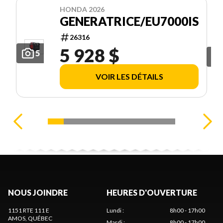
HONDA 2026
GENERATRICE/EU7000IS
26316
5 928 $
5
VOIR LES DÉTAILS
NOUS JOINDRE
HEURES D'OUVERTURE
1151 RTE 111 E
Lundi
:
8h00 - 17h00
AMOS
, QUÉBEC
Mardi
:
8h00 - 17h00