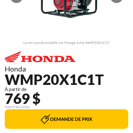
La version du modèle sur l'image est le WMP20X1C1T
Honda
WMP20X1C1T
À partir de
769 $
Tous frais inclus
DEMANDE DE PRIX